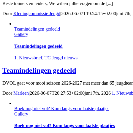
Beste trainers en leiders, We willen jullie vragen om de [...]
Door
Kledingcommissie Jeugd
|
2026-06-07T19:54:15+02:00
juni 7th,
Teamindelingen gedeeld
Gallery
Teamindelingen gedeeld
1. Nieuwsbrief
,
TC Jeugd nieuws
Teamindelingen gedeeld
DVOL gaat voor mooi seizoen 2026-2027 met meer dan 65 jeugdtea
Door
Marleen
|
2026-06-07T20:27:53+02:00
juni 7th, 2026
|
1. Nieuwsb
Boek nog niet vol? Kom langs voor laatste plaatjes
Gallery
Boek nog niet vol? Kom langs voor laatste plaatjes