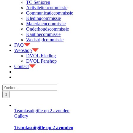
TC Senioren
Activiteitencommissie
Communicatiecommissie
Kledingcommissie
Materialencommissie
Onderhoudscommissie
Kantinecommissie
Wedstrijdcommissie
FAQ
Webshop
DVOL Kleding
DVOL Fanshop
Contact
Zoeken
naar:
Teamtasuitgifte op 2 avonden
Gallery
Teamtasuitgifte op 2 avonden