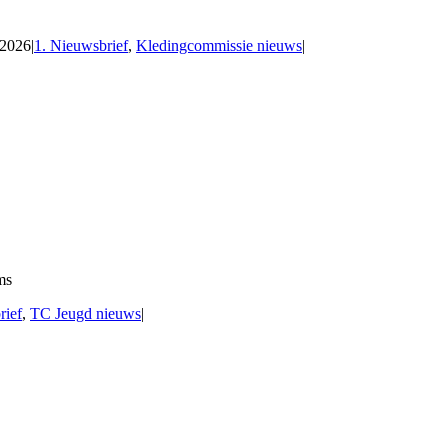
 2026
|
1. Nieuwsbrief
,
Kledingcommissie nieuws
|
ms
rief
,
TC Jeugd nieuws
|