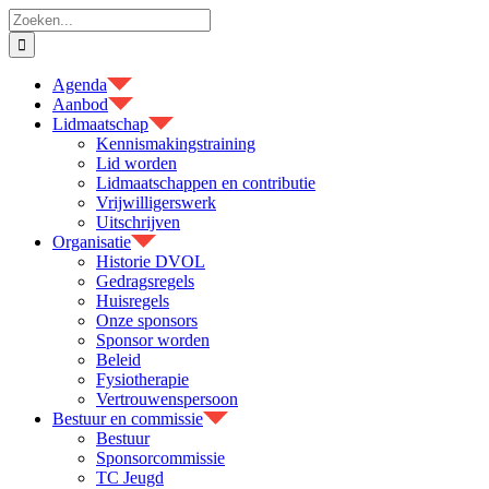
Ga
Zoeken
naar
naar:
inhoud
Agenda
Aanbod
Lidmaatschap
Kennismakingstraining
Lid worden
Lidmaatschappen en contributie
Vrijwilligerswerk
Uitschrijven
Organisatie
Historie DVOL
Gedragsregels
Huisregels
Onze sponsors
Sponsor worden
Beleid
Fysiotherapie
Vertrouwenspersoon
Bestuur en commissie
Bestuur
Sponsorcommissie
TC Jeugd