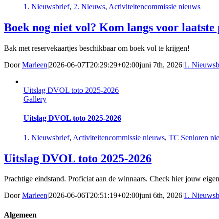
1. Nieuwsbrief
,
2. Nieuws
,
Activiteitencommissie nieuws
Boek nog niet vol? Kom langs voor laatste 
Bak met reservekaartjes beschikbaar om boek vol te krijgen!
Door
Marleen
|
2026-06-07T20:29:29+02:00
juni 7th, 2026
|
1. Nieuwsb
Uitslag DVOL toto 2025-2026
Gallery
Uitslag DVOL toto 2025-2026
1. Nieuwsbrief
,
Activiteitencommissie nieuws
,
TC Senioren ni
Uitslag DVOL toto 2025-2026
Prachtige eindstand. Proficiat aan de winnaars. Check hier jouw eigen
Door
Marleen
|
2026-06-06T20:51:19+02:00
juni 6th, 2026
|
1. Nieuwsb
Algemeen