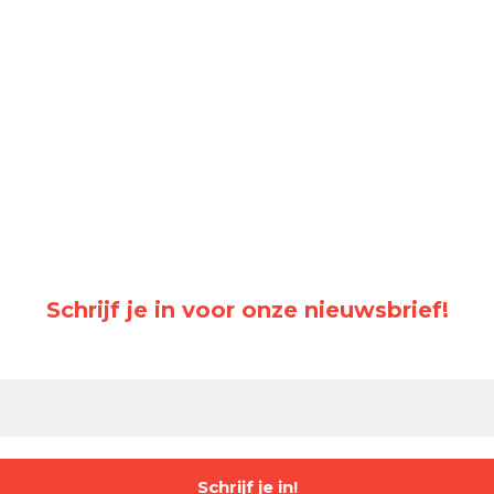
Schrijf je in voor onze nieuwsbrief!
 in om ongeveer wekelijks het laatste nieuws van DVOL te