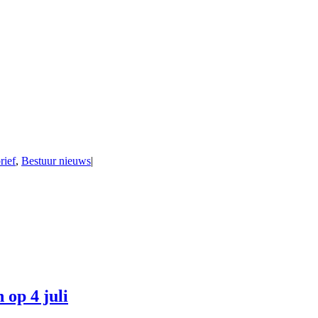
rief
,
Bestuur nieuws
|
 op 4 juli