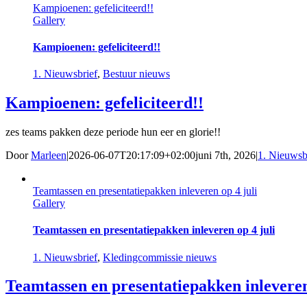
Kampioenen: gefeliciteerd!!
Gallery
Kampioenen: gefeliciteerd!!
1. Nieuwsbrief
,
Bestuur nieuws
Kampioenen: gefeliciteerd!!
zes teams pakken deze periode hun eer en glorie!!
Door
Marleen
|
2026-06-07T20:17:09+02:00
juni 7th, 2026
|
1. Nieuwsb
Teamtassen en presentatiepakken inleveren op 4 juli
Gallery
Teamtassen en presentatiepakken inleveren op 4 juli
1. Nieuwsbrief
,
Kledingcommissie nieuws
Teamtassen en presentatiepakken inleveren