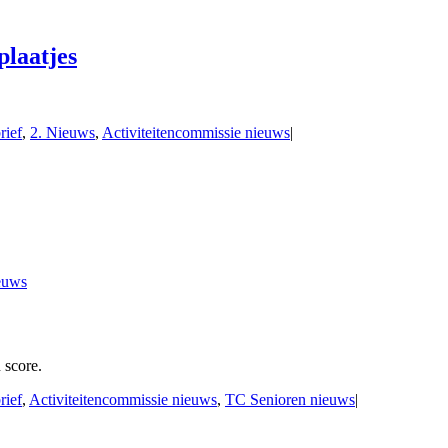
plaatjes
rief
,
2. Nieuws
,
Activiteitencommissie nieuws
|
euws
 score.
rief
,
Activiteitencommissie nieuws
,
TC Senioren nieuws
|