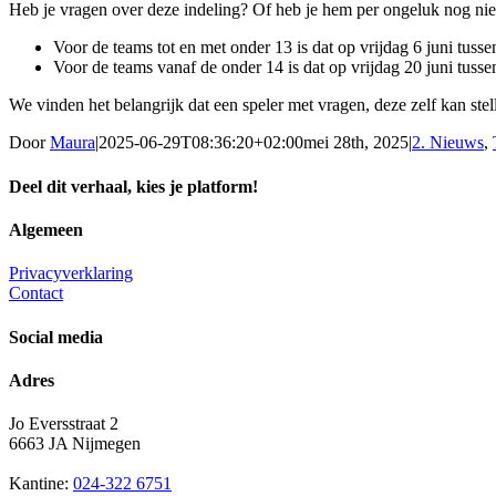
Heb je vragen over deze indeling? Of heb je hem per ongeluk nog n
Voor de teams tot en met onder 13 is dat op vrijdag 6 juni tus
Voor de teams vanaf de onder 14 is dat op vrijdag 20 juni tusse
We vinden het belangrijk dat een speler met vragen, deze zelf kan stel
Door
Maura
|
2025-06-29T08:36:20+02:00
mei 28th, 2025
|
2. Nieuws
,
Deel dit verhaal, kies je platform!
Facebook
X
Reddit
LinkedIn
WhatsApp
Tumblr
Pinterest
Vk
E-
Algemeen
mail
Privacyverklaring
Contact
Social media
Adres
Jo Eversstraat 2
6663 JA Nijmegen
Kantine:
024-322 6751