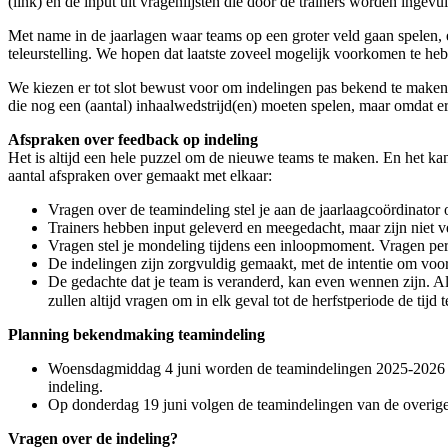
(link) en de input uit vragenlijsten die door de trainers worden ingevul
Met name in de jaarlagen waar teams op een groter veld gaan spelen,
teleurstelling. We hopen dat laatste zoveel mogelijk voorkomen te he
We kiezen er tot slot bewust voor om indelingen pas bekend te maken n
die nog een (aantal) inhaalwedstrijd(en) moeten spelen, maar omdat e
Afspraken over feedback op indeling
Het is altijd een hele puzzel om de nieuwe teams te maken. En het kan
aantal afspraken over gemaakt met elkaar:
Vragen over de teamindeling stel je aan de jaarlaagcoördinator o
Trainers hebben input geleverd en meegedacht, maar zijn niet ve
Vragen stel je mondeling tijdens een inloopmoment. Vragen per
De indelingen zijn zorgvuldig gemaakt, met de intentie om voor
De gedachte dat je team is veranderd, kan even wennen zijn. Als
zullen altijd vragen om in elk geval tot de herfstperiode de tijd
Planning bekendmaking teamindeling
Woensdagmiddag 4 juni worden de teamindelingen 2025-2026 voo
indeling.
Op donderdag 19 juni volgen de teamindelingen van de overige 
Vragen over de indeling?