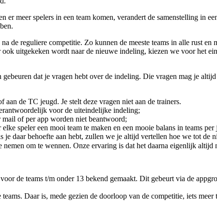
d.
 en er meer spelers in een team komen, verandert de samenstelling in 
bben.
a de reguliere competitie. Zo kunnen de meeste teams in alle rust en m
r ook uitgekeken wordt naar de nieuwe indeling, kiezen we voor het ein
 gebeuren dat je vragen hebt over de indeling. Die vragen mag je altij
f aan de TC jeugd. Je stelt deze vragen niet aan de trainers.
rantwoordelijk voor de uiteindelijke indeling;
 mail of per app worden niet beantwoord;
 elke speler een mooi team te maken en een mooie balans in teams per j
 je daar behoefte aan hebt, zullen we je altijd vertellen hoe we tot d
 te nemen om te wennen. Onze ervaring is dat het daarna eigenlijk altijd 
r de teams t/m onder 13 bekend gemaakt. Dit gebeurt via de appgroepe
teams. Daar is, mede gezien de doorloop van de competitie, iets meer t