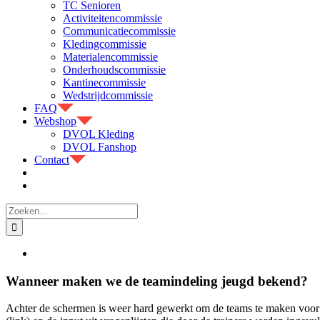
TC Senioren
Activiteitencommissie
Communicatiecommissie
Kledingcommissie
Materialencommissie
Onderhoudscommissie
Kantinecommissie
Wedstrijdcommissie
FAQ
Webshop
DVOL Kleding
DVOL Fanshop
Contact
Zoeken
naar:
Bekijk
grotere
afbeelding
Wanneer maken we de teamindeling jeugd bekend?
Achter de schermen is weer hard gewerkt om de teams te maken voor het