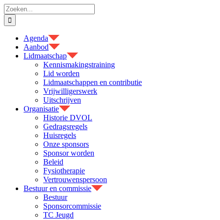
Ga
Zoeken
naar
naar:
inhoud
Agenda
Aanbod
Lidmaatschap
Kennismakingstraining
Lid worden
Lidmaatschappen en contributie
Vrijwilligerswerk
Uitschrijven
Organisatie
Historie DVOL
Gedragsregels
Huisregels
Onze sponsors
Sponsor worden
Beleid
Fysiotherapie
Vertrouwenspersoon
Bestuur en commissie
Bestuur
Sponsorcommissie
TC Jeugd